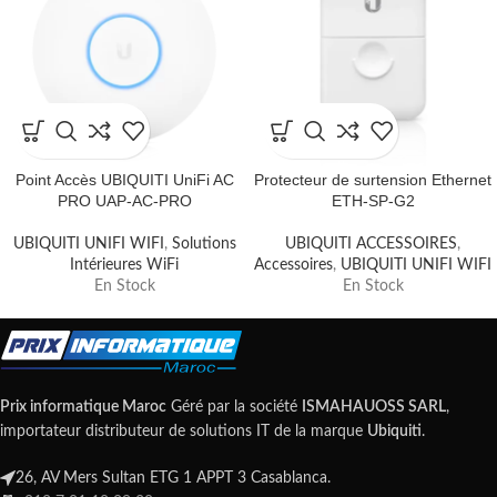
Point Accès UBIQUITI UniFi AC
Protecteur de surtension Ethernet
PRO UAP-AC-PRO
ETH-SP-G2
UBIQUITI UNIFI WIFI
,
Solutions
UBIQUITI ACCESSOIRES
,
Intérieures WiFi
Accessoires
,
UBIQUITI UNIFI WIFI
En Stock
En Stock
Prix informatique Maroc
Géré par la société
ISMAHAUOSS SARL
,
importateur distributeur de solutions IT de la marque
Ubiquiti
.
26, AV Mers Sultan ETG 1 APPT 3 Casablanca.