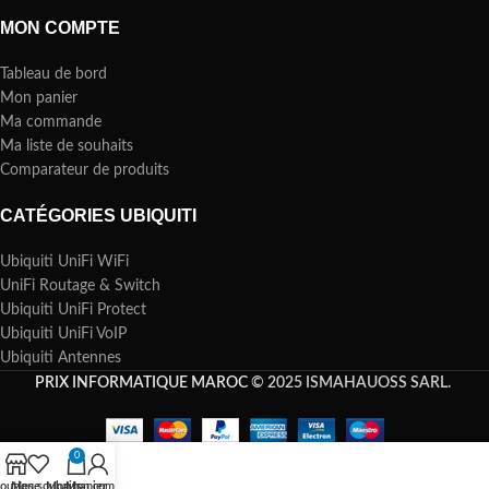
MON COMPTE
Tableau de bord
Mon panier
Ma commande
Ma liste de souhaits
Comparateur de produits
CATÉGORIES UBIQUITI
Ubiquiti UniFi WiFi
UniFi Routage & Switch
Ubiquiti UniFi Protect
Ubiquiti UniFi VoIP
Ubiquiti Antennes
PRIX INFORMATIQUE MAROC
© 2025 ISMAHAUOSS SARL.
0
outique
Mes souhaits
Mon panier
Mon compte