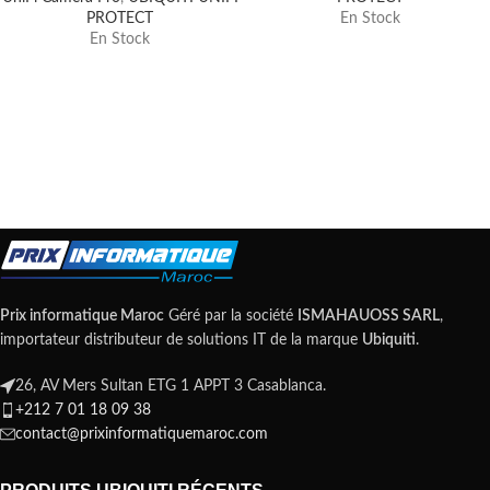
PROTECT
En Stock
En Stock
Prix informatique Maroc
Géré par la société
ISMAHAUOSS SARL
,
importateur distributeur de solutions IT de la marque
Ubiquiti
.
26, AV Mers Sultan ETG 1 APPT 3 Casablanca.
+212 7 01 18 09 38
contact@prixinformatiquemaroc.com