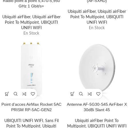
Radio point à point 5,470-5,950
(AF-5XHD)
GHz 1 Gbit/s+
Ubiquiti airFiber
,
Ubiquiti airFiber
Ubiquiti airFiber
,
Ubiquiti airFiber
Point To Multipoint
,
UBIQUITI
Point To Multipoint
,
UBIQUITI
UNIFI WIFI
UNIFI WIFI
En Stock
En Stock
Point d’acces AirMax Rocket 5AC
Antenne AF-5G30-S45 AirFiber X
PRISM RP-5AC-GEN2
30dBi Slant 45
UBIQUITI UNIFI WIFI
,
Sans Fil
Ubiquiti airFiber Point To
Point To Multipoint
,
Ubiquiti
Multipoint
,
UBIQUITI UNIFI WIFI