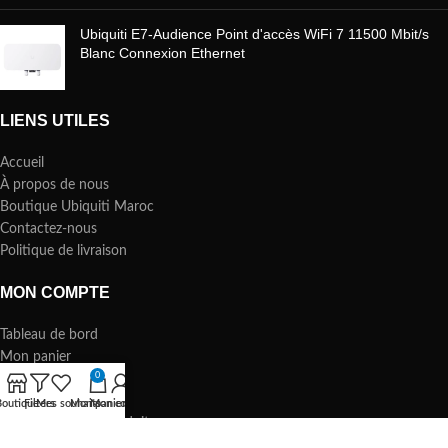
Ubiquiti E7-Audience Point d'accès WiFi 7 11500 Mbit/s
Blanc Connexion Ethernet
LIENS UTILES
Accueil
À propos de nous
Boutique Ubiquiti Maroc
Contactez-nous
Politique de livraison
MON COMPTE
Tableau de bord
Mon panier
0
Ma commande
Ma liste de souhaits
outique
Filters
Mes souhaits
Mon panier
Mon compte
Comparateur de produits