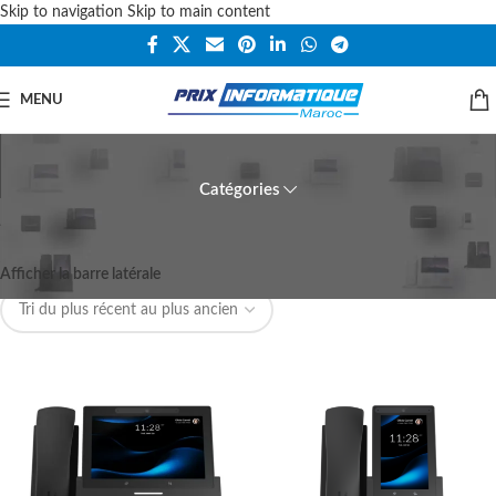
Skip to navigation
Skip to main content
MENU
Unifi Voip Phone
Catégories
2 résultats affichés
Accueil
UBIQUITI UNIFI VOIP
Afficher la barre latérale
Afficher
9
18
21
24