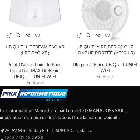
UBIQUITI LITEBEAM 5AC XR
UBIQUITI AIRFIBER 60 GHZ
(LBE-5AC-XR)
LONGUE PORTÉE (AF60-LR)
Point D'accès Point To Point
,
Ubiquiti airFiber
,
UBIQUITI UNIFI
Ubiquiti airMAX LiteBeam
,
WIFI
UBIQUITI UNIFI WIFI
En Stock
En Stock
Prix informatique Maroc
Géré par la société
ISMAHAUOSS SARL
,
importateur distributeur de solutions IT de la marque
Ubiquiti
.
26, AV Mers Sultan ETG 1 APPT 3 Casablanca.
+212 7 01 18 09 38