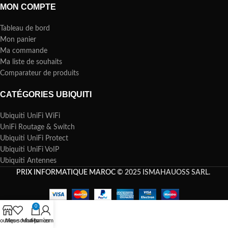
MON COMPTE
Tableau de bord
Mon panier
Ma commande
Ma liste de souhaits
Comparateur de produits
CATÉGORIES UBIQUITI
Ubiquiti UniFi WiFi
UniFi Routage & Switch
Ubiquiti UniFi Protect
Ubiquiti UniFi VoIP
Ubiquiti Antennes
PRIX INFORMATIQUE MAROC
© 2025 ISMAHAUOSS SARL.
0
outique
Mes souhaits
Mon panier
Mon compte