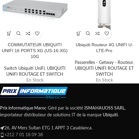
COMMUTATEUR UBIQUITI
Ubiquiti Routeur 4G UNIFI U-
UNIFI 16 PORTS XG (US-16-XG)
LTE-Pro
10G
Passerelles - Getway - Routeur
,
Switch Ubiquiti UniFi
,
UBIQUITI
UBIQUITI UNIFI ROUTAGE ET
UNIFI ROUTAGE ET SWITCH
SWITCH
En Stock
En Stock
Prix informatique Maroc
Géré par la société
ISMAHAUOSS SARL
,
importateur distributeur de solutions IT de la marque
Ubiquiti
.
26, AV Mers Sultan ETG 1 APPT 3 Casablanca.
+212 7 01 18 09 38