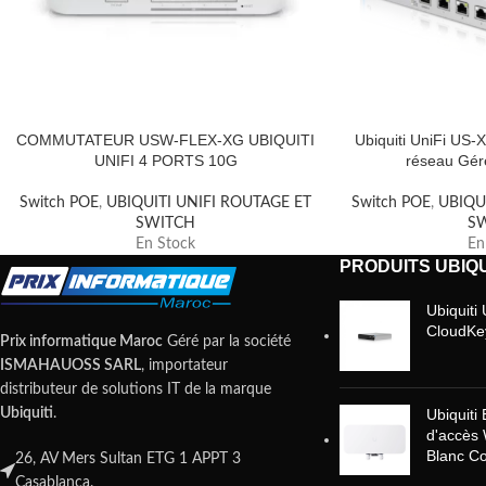
COMMUTATEUR USW-FLEX-XG UBIQUITI
Ubiquiti UniFi US
UNIFI 4 PORTS 10G
réseau Gér
Switch POE
,
UBIQUITI UNIFI ROUTAGE ET
Switch POE
,
UBIQU
SWITCH
S
En Stock
En
PRODUITS UBIQU
Ubiquit
CloudKe
Prix informatique Maroc
Géré par la société
ISMAHAUOSS SARL
, importateur
distributeur de solutions IT de la marque
Ubiquiti
Ubiquiti
.
d'accès 
Blanc Co
26, AV Mers Sultan ETG 1 APPT 3
Casablanca.