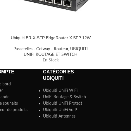
Ubiquiti ER-X-SFP EdgeRouter X SFP 12W
Ubiquiti Rou
Passerelles - Getway - Routeur
,
UBIQUITI
Passerelles - G
UNIFI ROUTAGE ET SWITCH
UNIFI R
En Stock
OMPTE
CATÉGORIES
UBIQUITI
e bord
er
Ubiquiti UniFi WiFi
ande
UniFi Routage & Switch
e souhaits
Ubiquiti UniFi Protect
ur de produits
Ubiquiti UniFi VoIP
Ubiquiti Antennes