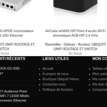
-XG-6POE commutateur
AirCube airMAX ISP Point d’accès Wi-Fi
é 10G Ethernet
domestique ACB-ISP 2,4 GHz
ITI UNIFI ROUTAGE ET
Passerelles - Getway - Routeur
,
UBIQUITI
WITCH
UNIFI ROUTAGE ET SWITCH
 Stock
En Stock
ITI RÉCENTS
LIENS UTILES
MON C
i UCK-G2-SSD
Accueil
Tableau d
y+
À propos de nous
Mon pani
Boutique Ubiquiti Maroc
Ma comm
Contactez-nous
Ma liste d
Politique de livraison
Comparate
 E7-Audience Point
WiFi 7 11500 Mbit/s
nnexion Ethernet