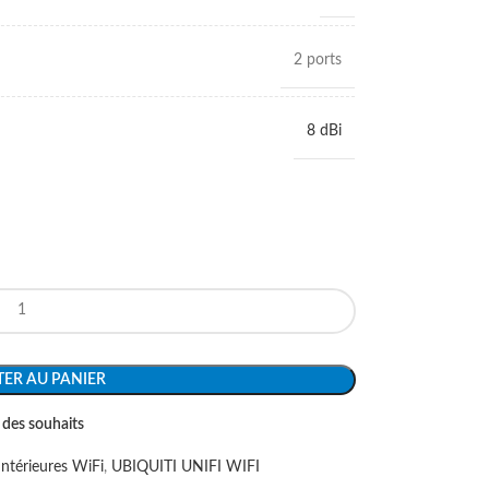
2 ports
8 dBi
ER AU PANIER
e des souhaits
Intérieures WiFi
,
UBIQUITI UNIFI WIFI