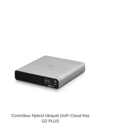
Contrôleur Hybrid Ubiquiti UniFi Cloud Key
UniFi Dream Ma
G2 PLUS
PR