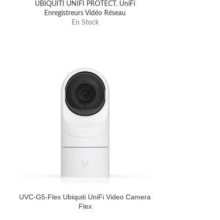
UBIQUITI UNIFI PROTECT
,
UniFi
Ubiquiti Edge
Enregistreurs Vidéo Réseau
Routeu
En Stock
UVC-G5-Flex Ubiquiti UniFi Video Camera
UVC-G5-PRO Un
Flex
PRO