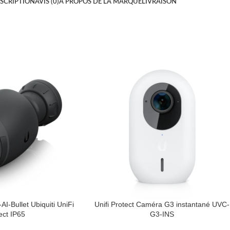
SCRIPTION
AVIS (0)
À PROPOS DE LA MARQUE
LIVRAISON
I-Bullet Ubiquiti UniFi
Unifi Protect Caméra G3 instantané UVC-
ect IP65
G3-INS