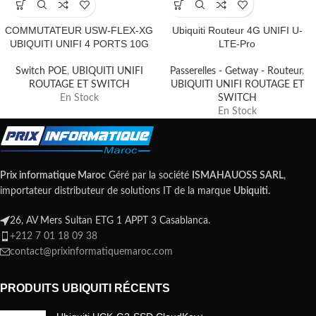
COMMUTATEUR USW-FLEX-XG
Ubiquiti Routeur 4G UNIFI U-
UBIQUITI UNIFI 4 PORTS 10G
LTE-Pro
Switch POE
,
UBIQUITI UNIFI
Passerelles - Getway - Routeur
,
ROUTAGE ET SWITCH
UBIQUITI UNIFI ROUTAGE ET
En Stock
SWITCH
En Stock
Prix informatique Maroc
Géré par la société
ISMAHAUOSS SARL
,
importateur distributeur de solutions IT de la marque
Ubiquiti
.
26, AV Mers Sultan ETG 1 APPT 3 Casablanca.
+212 7 01 18 09 38
contact@prixinformatiquemaroc.com
PRODUITS UBIQUITI RÉCENTS