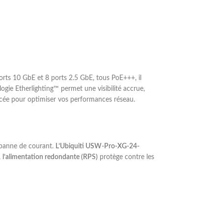
rts 10 GbE et 8 ports 2.5 GbE, tous PoE+++, il
ogie Etherlighting™ permet une visibilité accrue,
orcée pour optimiser vos performances réseau.
 panne de courant.
L’Ubiquiti USW-Pro-XG-24-
,
l’alimentation redondante (RPS)
protège contre les