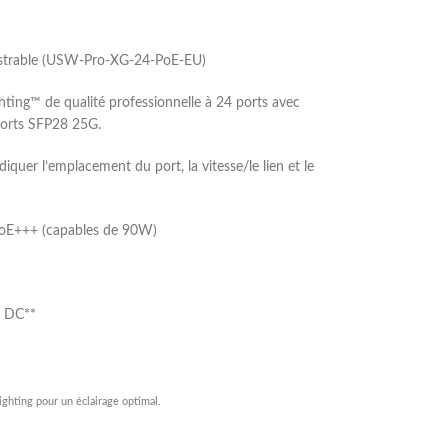
istrable (USW-Pro-XG-24-PoE-EU)
ing™ de qualité professionnelle à 24 ports avec
 ports SFP28 25G.
diquer l’emplacement du port, la vitesse/le lien et le
 PoE+++ (capables de 90W)
n DC**
ghting pour un éclairage optimal.