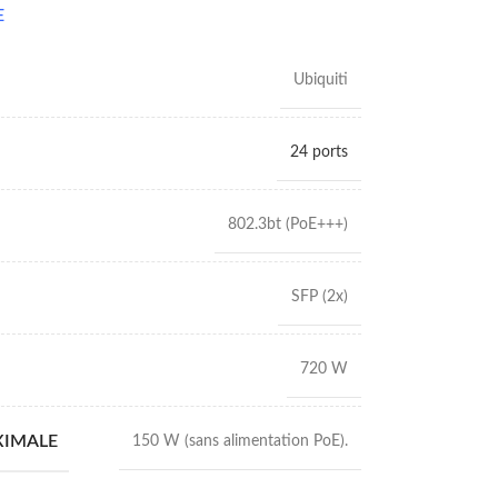
E
Ubiquiti
24 ports
802.3bt (PoE+++)
SFP (2x)
720 W
XIMALE
150 W (sans alimentation PoE).