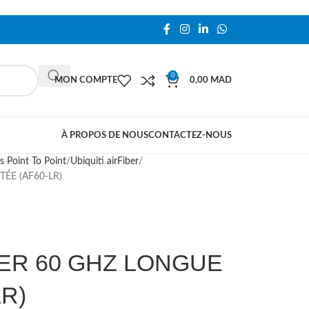
0
MON COMPTE
0,00
MAD
À PROPOS DE NOUS
CONTACTEZ-NOUS
s Point To Point
Ubiquiti airFiber
ÉE (AF60-LR)
BER 60 GHZ LONGUE
R)