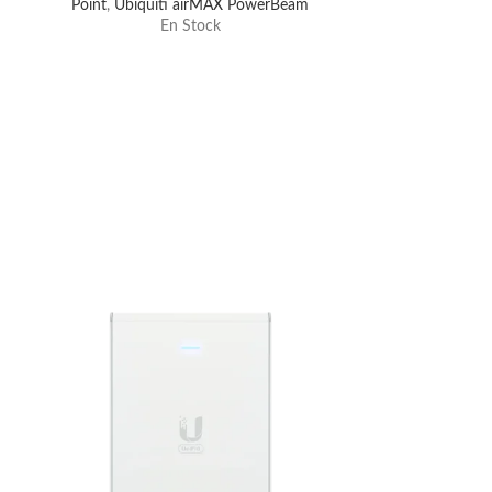
Point
,
Ubiquiti airMAX PowerBeam
En Stock