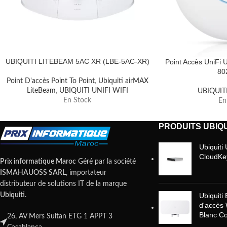
UBIQUITI LITEBEAM 5AC XR (LBE-5AC-XR)
Point Accès UniFi
80
Point D'accès Point To Point
,
Ubiquiti airMAX
LiteBeam
,
UBIQUITI UNIFI WIFI
UBIQUITI
En Stock
En
PRODUITS UBIQU
Ubiquit
CloudKe
Prix informatique Maroc
Géré par la société
ISMAHAUOSS SARL
, importateur
distributeur de solutions IT de la marque
Ubiquiti
Ubiquiti
.
d'accès 
Blanc Co
26, AV Mers Sultan ETG 1 APPT 3