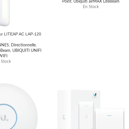
Point
,
Ubiquiti airMAX LiteBeam
En Stock
ieur LITEAP AC LAP-120
NNES
,
Directionnelle
,
teBeam
,
UBIQUITI UNIFI
WIFI
 Stock