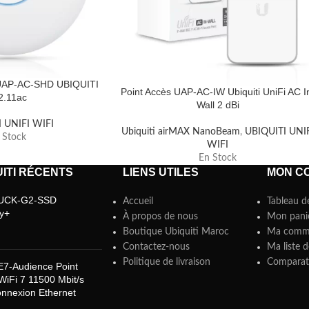
 UAP-AC-SHD UBIQUITI
Point Accès UAP-AC-IW Ubiquiti UniFi AC I
2.11ac
Wall 2 dBi
 UNIFI WIFI
Ubiquiti airMAX NanoBeam
,
UBIQUITI UNI
 Stock
WIFI
En Stock
ITI RÉCENTS
LIENS UTILES
MON C
i UCK-G2-SSD
Accueil
Tableau d
y+
À propos de nous
Mon pani
Boutique Ubiquiti Maroc
Ma comm
Contactez-nous
Ma liste d
Politique de livraison
Comparate
 E7-Audience Point
WiFi 7 11500 Mbit/s
nnexion Ethernet