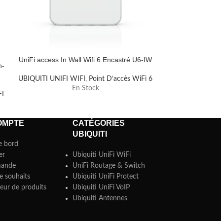
UniFi access In Wall Wifi 6 Encastré U6-IW
Switch Unifi 24
n-
UBIQUITI UNIFI WIFI
,
Point D’accès WiFi 6
En Stock
Switch POE
,
UBI
FI
SWITCH
,
OMPTE
CATÉGORIES
UBIQUITI
e bord
er
Ubiquiti UniFi WiFi
ande
UniFi Routage & Switch
e souhaits
Ubiquiti UniFi Protect
ur de produits
Ubiquiti UniFi VoIP
Ubiquiti Antennes